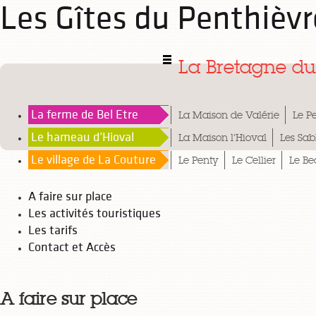
Les Gîtes du Penthièv
La Bretagne du
La ferme de Bel Etre
La Maison de Valérie
Le Pe
Le hameau d’Hioval
La Maison l’Hioval
Les Sab
Le village de La Couture
Le Penty
Le Cellier
Le B
A faire sur place
Les activités touristiques
Les tarifs
Contact et Accès
A faire sur place