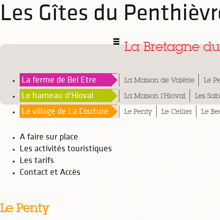
Les Gîtes du Penthièv
La Bretagne du
La ferme de Bel Etre
La Maison de Valérie
Le Pe
Le hameau d’Hioval
La Maison l’Hioval
Les Sab
Le village de La Couture
Le Penty
Le Cellier
Le B
A faire sur place
Les activités touristiques
Les tarifs
Contact et Accès
Le Penty